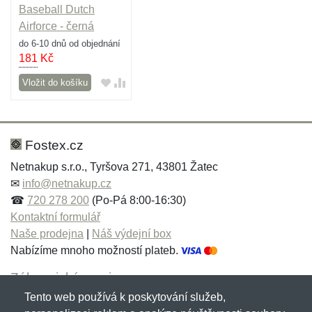
Baseball Dutch
Airforce - černá
do 6-10 dnů od objednání
181
Kč
Vložit do košíku
Fostex.cz
Netnakup s.r.o., Tyršova 271, 43801 Žatec
✉
info@netnakup.cz
☎
720 278 200
(Po-Pá 8:00-16:30)
Kontaktní formulář
Naše prodejna
|
Náš výdejní box
Nabízíme mnoho možností plateb.
Zákaznický servis
Tento web používá k poskytování služeb,
Novinky emailem