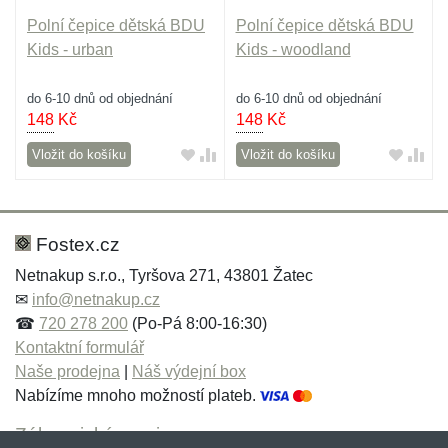
Polní čepice dětská BDU
Polní čepice dětská BDU
Kids - urban
Kids - woodland
do 6-10 dnů od objednání
do 6-10 dnů od objednání
148
Kč
148
Kč
Vložit do košíku
Vložit do košíku
Fostex.cz
Netnakup s.r.o., Tyršova 271, 43801 Žatec
✉
info@netnakup.cz
☎
720 278 200
(Po-Pá 8:00-16:30)
Kontaktní formulář
Naše prodejna
|
Náš výdejní box
Nabízíme mnoho možností plateb.
Zákaznický servis