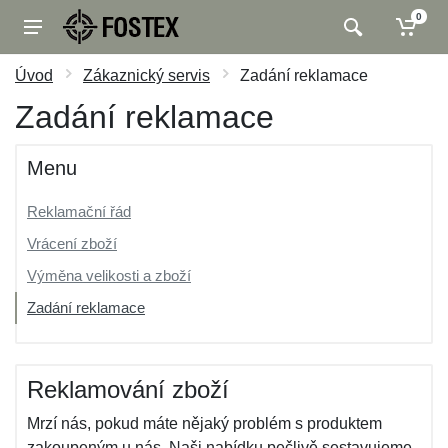
0
Úvod
Zákaznický servis
Zadání reklamace
Zadání reklamace
Menu
Reklamační řád
Vrácení zboží
Výměna velikosti a zboží
Zadání reklamace
Reklamování zboží
Mrzí nás, pokud máte nějaký problém s produktem
zakoupeným u nás. Naši nabídku pečlivě sestavujeme,