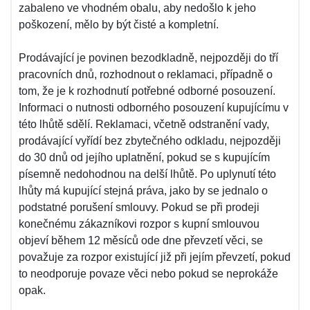
zabaleno ve vhodném obalu, aby nedošlo k jeho
poškození, mělo by být čisté a kompletní.
Prodávající je povinen bezodkladně, nejpozději do tří
pracovních dnů, rozhodnout o reklamaci, případně o
tom, že je k rozhodnutí potřebné odborné posouzení.
Informaci o nutnosti odborného posouzení kupujícímu v
této lhůtě sdělí. Reklamaci, včetně odstranění vady,
prodávající vyřídí bez zbytečného odkladu, nejpozději
do 30 dnů od jejího uplatnění, pokud se s kupujícím
písemně nedohodnou na delší lhůtě. Po uplynutí této
lhůty má kupující stejná práva, jako by se jednalo o
podstatné porušení smlouvy. Pokud se při prodeji
konečnému zákazníkovi rozpor s kupní smlouvou
objeví během 12 měsíců ode dne převzetí věci, se
považuje za rozpor existující již při jejím převzetí, pokud
to neodporuje povaze věci nebo pokud se neprokáže
opak.