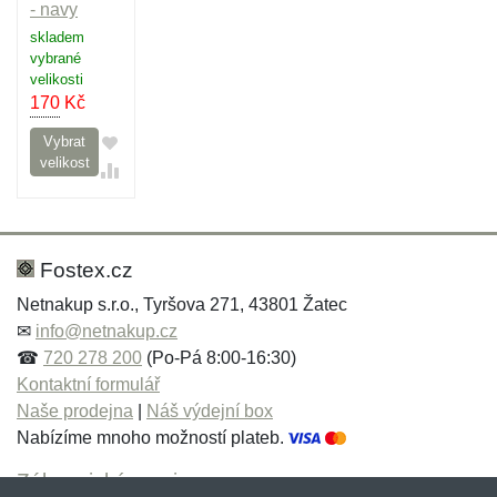
- navy
skladem
vybrané
velikosti
170
Kč
Vybrat
velikost
Fostex.cz
Netnakup s.r.o., Tyršova 271, 43801 Žatec
✉
info@netnakup.cz
☎
720 278 200
(Po-Pá 8:00-16:30)
Kontaktní formulář
Naše prodejna
|
Náš výdejní box
Nabízíme mnoho možností plateb.
Zákaznický servis