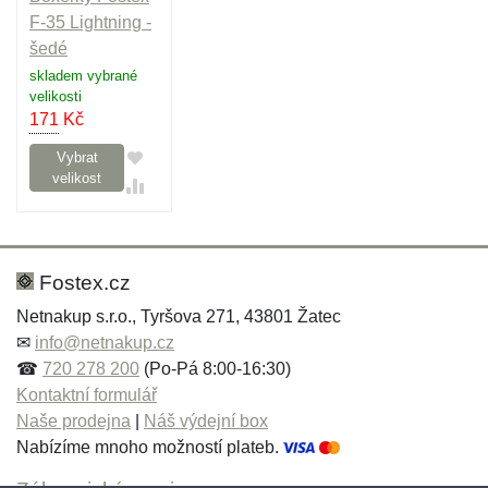
F-35 Lightning -
šedé
skladem vybrané
velikosti
171
Kč
Vybrat
velikost
Fostex.cz
Netnakup s.r.o., Tyršova 271, 43801 Žatec
✉
info@netnakup.cz
☎
720 278 200
(Po-Pá 8:00-16:30)
Kontaktní formulář
Naše prodejna
|
Náš výdejní box
Nabízíme mnoho možností plateb.