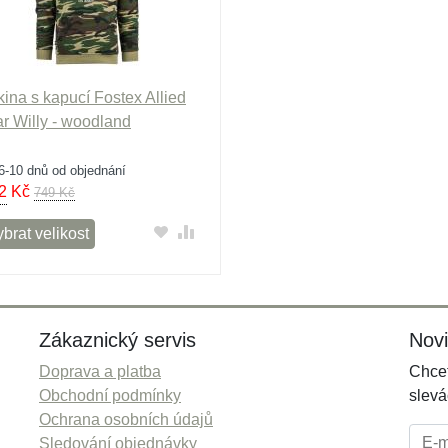
kina s kapucí Fostex Allied
ar Willy - woodland
6-10 dnů od objednání
2
Kč
749 Kč
brat velikost
Zákaznický servis
Nov
Doprava a platba
Chcet
Obchodní podmínky
slevá
Ochrana osobních údajů
E-mai
Sledování objednávky