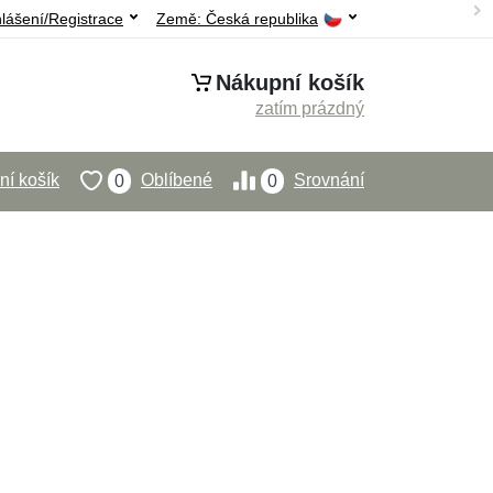
hlášení/Registrace
Země:
Česká republika
Nákupní košík
zatím prázdný
í košík
Oblíbené
Srovnání
0
0