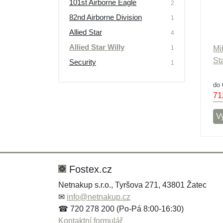
101st Airborne Eagle
2
Výprodej
82nd Airborne Division
1
Allied Star
4
Allied Star Willy
1
Mi
St
Security
1
do 
71
Vy
Fostex.cz
Netnakup s.r.o., Tyršova 271, 43801 Žatec
✉
info@netnakup.cz
☎ 720 278 200 (Po-Pá 8:00-16:30)
Kontaktní formulář