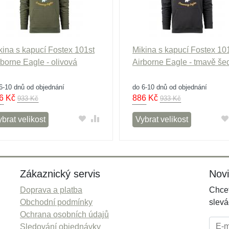
kina s kapucí Fostex 101st
Mikina s kapucí Fostex 10
rborne Eagle - olivová
Airborne Eagle - tmavě še
6-10 dnů od objednání
do 6-10 dnů od objednání
6
Kč
886
Kč
933 Kč
933 Kč
brat velikost
Vybrat velikost
Zákaznický servis
Nov
Doprava a platba
Chcet
Obchodní podmínky
slevá
Ochrana osobních údajů
E-mai
Sledování objednávky