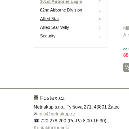
101st Airborne Eagle
2
Výprodej
82nd Airborne Division
1
Allied Star
4
Allied Star Willy
1
Mi
Ai
Security
1
do 
88
Vy
Fostex.cz
Netnakup s.r.o., Tyršova 271, 43801 Žatec
✉
info@netnakup.cz
☎ 720 278 200 (Po-Pá 8:00-16:30)
Kontaktní formulář