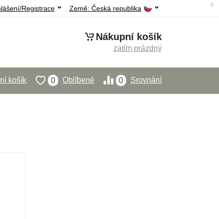
hlášení/Registrace
Země:
Česká republika
Nákupní košík
zatím prázdný
í košík
Oblíbené
Srovnání
0
0