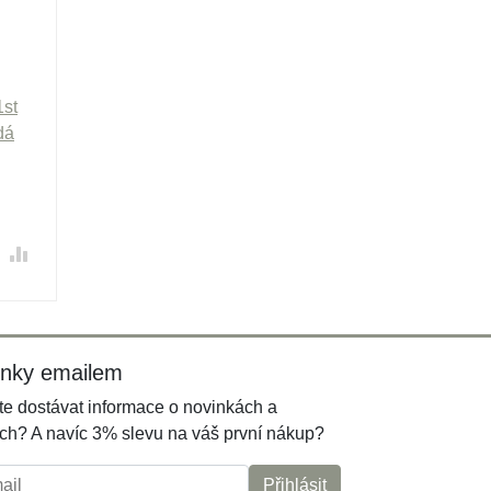
1st
dá
inky emailem
e dostávat informace o novinkách a
ch? A navíc 3% slevu na váš první nákup?
l:
Přihlásit