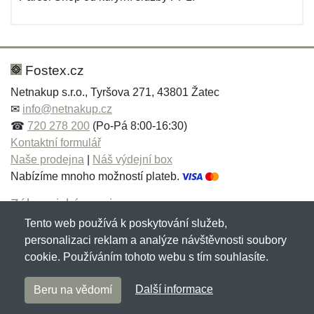
Fostex.cz
Netnakup s.r.o., Tyršova 271, 43801 Žatec
✉
info@netnakup.cz
☎
720 278 200
(Po-Pá 8:00-16:30)
Kontaktní formulář
Naše prodejna
|
Náš výdejní box
Nabízíme mnoho možností plateb.
Zákaznický servis
Tento web používá k poskytování služeb,
Novinky emailem
personalizaci reklam a analýze návštěvnosti soubory
cookie. Používáním tohoto webu s tím souhlasíte.
Copyright © 2007-2026 (19 let s vámi)
Netnakup.cz
&
Další informace
Beru na vědomí
NetIQ
. Všechna práva vyhrazena.