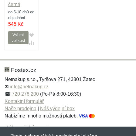
černá
do 6-10 dnů od
objednání
545
Kč
Vybrat
velikost
Fostex.cz
Netnakup s.r.o., Tyršova 271, 43801 Žatec
✉
info@netnakup.cz
☎
720 278 200
(Po-Pá 8:00-16:30)
Kontaktní formulář
Naše prodejna
|
Náš výdejní box
Nabízíme mnoho možností plateb.
Zákaznický servis