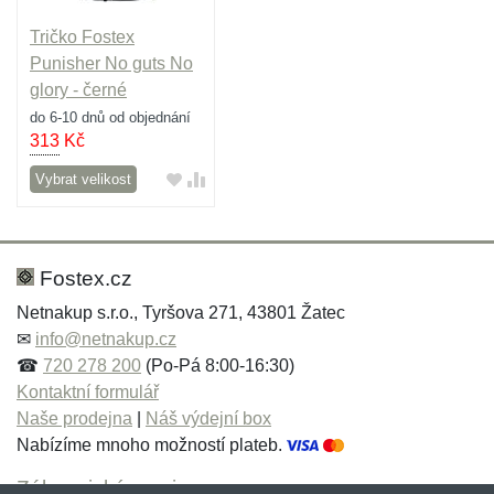
Tričko Fostex
Punisher No guts No
glory - černé
do 6-10 dnů od objednání
313
Kč
Vybrat velikost
Fostex.cz
Netnakup s.r.o., Tyršova 271, 43801 Žatec
✉
info@netnakup.cz
☎
720 278 200
(Po-Pá 8:00-16:30)
Kontaktní formulář
Naše prodejna
|
Náš výdejní box
Nabízíme mnoho možností plateb.
Zákaznický servis