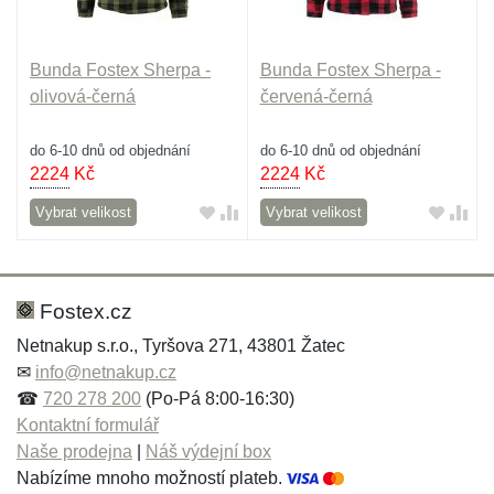
Bunda Fostex Sherpa -
Bunda Fostex Sherpa -
olivová-černá
červená-černá
do 6-10 dnů od objednání
do 6-10 dnů od objednání
2224
Kč
2224
Kč
Vybrat velikost
Vybrat velikost
Fostex.cz
Netnakup s.r.o., Tyršova 271, 43801 Žatec
✉
info@netnakup.cz
☎
720 278 200
(Po-Pá 8:00-16:30)
Kontaktní formulář
Naše prodejna
|
Náš výdejní box
Nabízíme mnoho možností plateb.