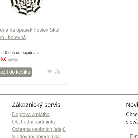
ona na opasek Fostex Skull
b - barevná
6-10 dnů od objednání
Kč
62 Kč
ožit do košíku
Zákaznický servis
Nov
Doprava a platba
Chcet
Obchodní podmínky
slevá
Ochrana osobních údajů
E-mai
Sledování objednávky