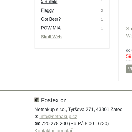
9 Bullets
1
Výprodej
Flaggy
2
Got Beer?
1
POW MIA
1
Sp
We
Skull Web
1
do 
59
Vl
Fostex.cz
Netnakup s.r.o., Tyršova 271, 43801 Žatec
✉
info@netnakup.cz
☎ 720 278 200 (Po-Pá 8:00-16:30)
Kontaktní formulář