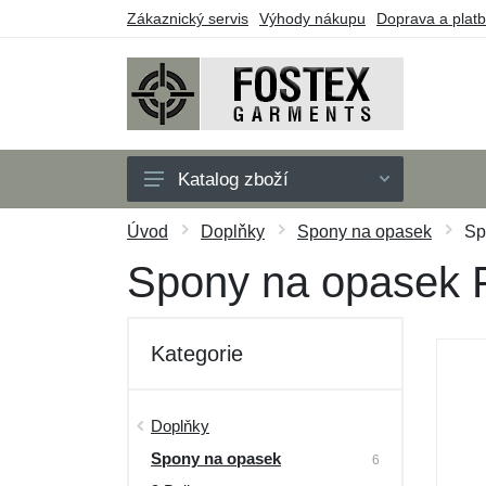
Zákaznický servis
Výhody nákupu
Doprava a plat
Katalog zboží
Pánské
Úvod
Doplňky
Spony na opasek
Sp
Dětské
Spony na opasek 
Doplňky
Outdoor
Kategorie
Obuv
Taktické vybavení
Doplňky
Spony na opasek
Dárkové poukazy
6