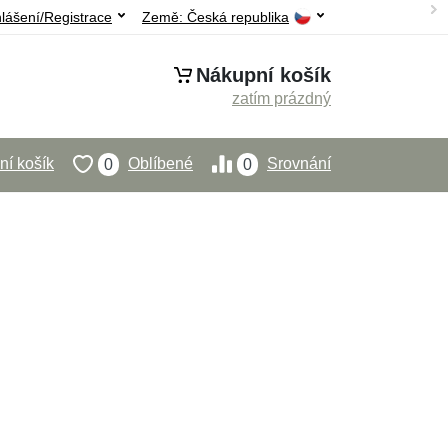
hlášení/Registrace
Země:
Česká republika
Nákupní košík
zatím prázdný
í košík
Oblíbené
Srovnání
0
0