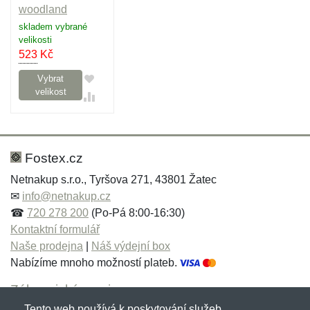
woodland
skladem vybrané
velikosti
523
Kč
Vybrat
velikost
Fostex.cz
Netnakup s.r.o., Tyršova 271, 43801 Žatec
✉
info@netnakup.cz
☎
720 278 200
(Po-Pá 8:00-16:30)
Kontaktní formulář
Naše prodejna
|
Náš výdejní box
Nabízíme mnoho možností plateb.
Zákaznický servis
Tento web používá k poskytování služeb,