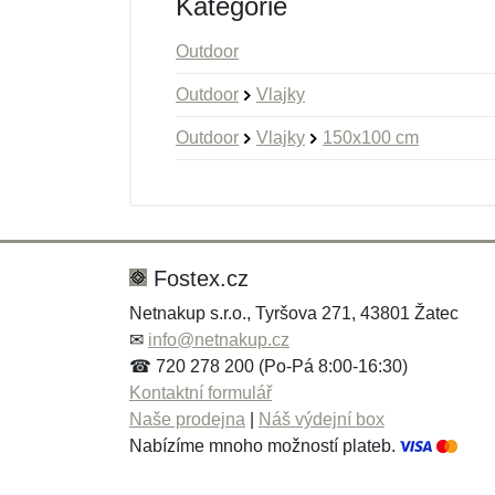
Kategorie
Outdoor
Outdoor
Vlajky
Outdoor
Vlajky
150x100 cm
Nová recenze
Nový dotaz
Hodnocení:
Jméno:
*
*
Fostex.cz
Netnakup s.r.o., Tyršova 271, 43801 Žatec
✉
info@netnakup.cz
Zpráva
Zpráva
*
*
☎ 720 278 200 (Po-Pá 8:00-16:30)
Kontaktní formulář
Naše prodejna
|
Náš výdejní box
Nabízíme mnoho možností plateb.