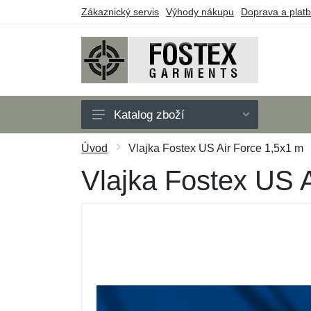
Zákaznický servis
Výhody nákupu
Doprava a plat
Katalog zboží
Pánské
Úvod
Vlajka Fostex US Air Force 1,5x1 m
Dětské
Vlajka Fostex US 
Doplňky
Outdoor
Obuv
Taktické vybavení
Dárkové poukazy