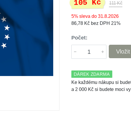
105 Kč
111 Kč
5% sleva do 31.8.2026
86,78 Kč bez DPH 21%
Počet:
Vloži
DÁREK ZDARMA
Ke každému nákupu si budet
a 2 000 Kč si budete moci vy