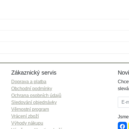
Jméno:
E-mail:
*
*
E-mail:
*
Zákaznický servis
Nov
Doprava a platba
Chcet
Obchodní podmínky
slevá
Ochrana osobních údajů
E-mai
Sledování objednávky
Věrnostní program
Vrácení zboží
Jsme 
Výhody nákupu