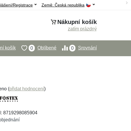
hlášení/Registrace
Země:
Česká republika
Nákupní košík
zatím prázdný
í košík
Oblíbené
Srovnání
0
0
eno (
přidat hodnocení
)
N: 8719298085904
objednání