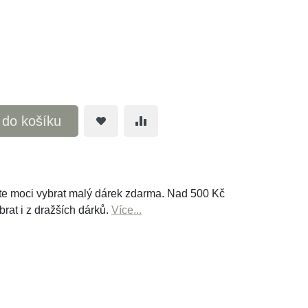
t do košíku
e moci vybrat malý dárek zdarma. Nad 500 Kč
brat i z dražších dárků.
Více...