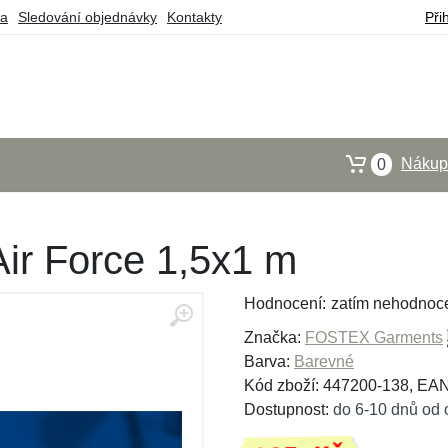
ba
Sledování objednávky
Kontakty
Při
Nákupn
0
Air Force 1,5x1 m
Hodnocení:
zatím nehodnoc
Značka:
FOSTEX Garments
Barva:
Barevné
Kód zboží: 447200-138, EA
Dostupnost:
do 6-10 dnů od 