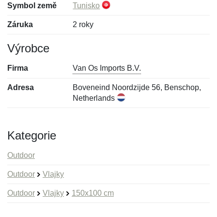
Symbol země
Tunisko
Záruka
2 roky
Výrobce
Firma
Van Os Imports B.V.
Adresa
Boveneind Noordzijde 56, Benschop,
Netherlands
Kategorie
Outdoor
Outdoor
Vlajky
Outdoor
Vlajky
150x100 cm
Nová recenze
Nový dotaz