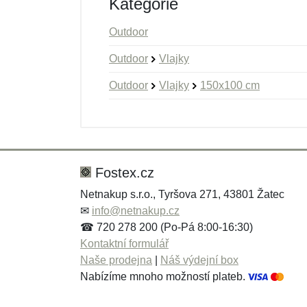
Kategorie
Outdoor
Outdoor
Vlajky
Outdoor
Vlajky
150x100 cm
Nová recenze
Nový dotaz
Hodnocení:
Jméno:
*
*
Fostex.cz
Netnakup s.r.o., Tyršova 271, 43801 Žatec
✉
info@netnakup.cz
Zpráva
Zpráva
*
*
☎ 720 278 200 (Po-Pá 8:00-16:30)
Kontaktní formulář
Naše prodejna
|
Náš výdejní box
Nabízíme mnoho možností plateb.