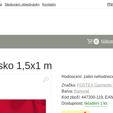
ba
Sledování objednávky
Kontakty
Při
Nákupn
0
sko 1,5x1 m
Hodnocení:
zatím nehodnoc
Značka:
FOSTEX Garments
Barva:
Barevné
Kód zboží: 447200-119, EA
Dostupnost:
skladem 1 ks