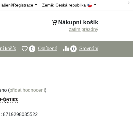
hlášení/Registrace
Země:
Česká republika
Nákupní košík
zatím prázdný
í košík
Oblíbené
Srovnání
0
0
eno (
přidat hodnocení
)
N: 8719298085522