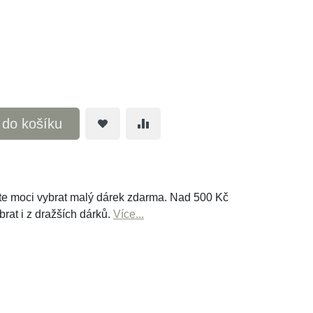
t do košíku
e moci vybrat malý dárek zdarma. Nad 500 Kč
brat i z dražších dárků.
Více...