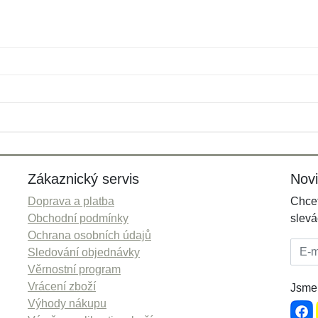
Jméno:
E-mail:
*
*
E-mail:
*
Zákaznický servis
Nov
Doprava a platba
Chcet
Obchodní podmínky
slevá
Ochrana osobních údajů
E-mai
Sledování objednávky
Věrnostní program
Vrácení zboží
Jsme 
Výhody nákupu