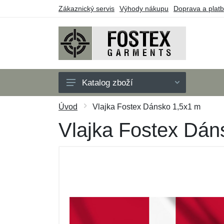
Zákaznický servis
Výhody nákupu
Doprava a plat
Katalog zboží
Pánské
Úvod
Vlajka Fostex Dánsko 1,5x1 m
Dětské
Vlajka Fostex Dán
Doplňky
Outdoor
Obuv
Taktické vybavení
Dárkové poukazy