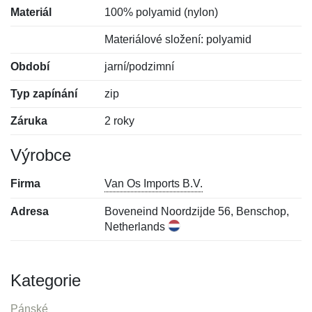
Materiál
100% polyamid (nylon)
Materiálové složení: polyamid
Období
jarní/podzimní
Typ zapínání
zip
Záruka
2 roky
Výrobce
Firma
Van Os Imports B.V.
Adresa
Boveneind Noordzijde 56, Benschop,
Netherlands
Kategorie
Pánské