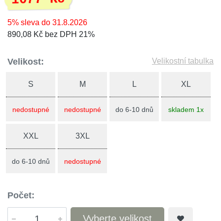
5% sleva do 31.8.2026
890,08 Kč bez DPH 21%
Velikost:
Velikostní tabulka
S
M
L
XL
nedostupné
nedostupné
do 6-10 dnů
skladem 1x
XXL
3XL
do 6-10 dnů
nedostupné
Počet:
Vyberte velikost