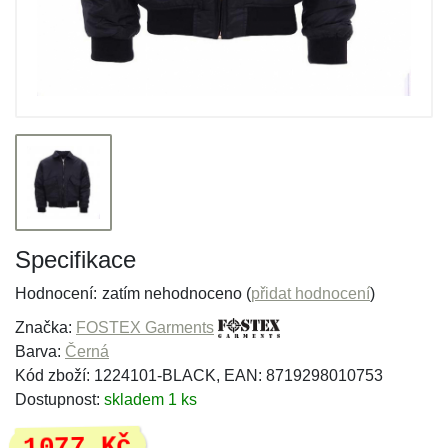
Specifikace
Hodnocení:
zatím nehodnoceno (
přidat hodnocení
)
Značka:
FOSTEX Garments
Barva:
Černá
Kód zboží: 1224101-BLACK, EAN: 8719298010753
Dostupnost:
skladem 1 ks
1077 Kč