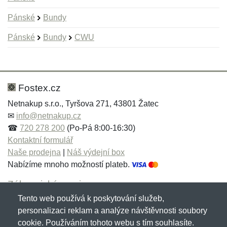
Pánské
Bundy
Pánské
Bundy
CWU
Nová recenze
Nový dotaz
Hodnocení:
Jméno:
*
*
Fostex.cz
Netnakup s.r.o., Tyršova 271, 43801 Žatec
✉
info@netnakup.cz
Jméno:
E-mail:
*
*
☎
720 278 200
(Po-Pá 8:00-16:30)
Kontaktní formulář
Naše prodejna
|
Náš výdejní box
Nabízíme mnoho možností plateb.
E-mail:
*
Zpráva
*
Zákaznický servis
Tento web používá k poskytování služeb,
Novinky emailem
personalizaci reklam a analýze návštěvnosti soubory
cookie. Používáním tohoto webu s tím souhlasíte.
Zpráva
*