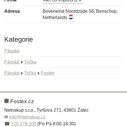
Adresa
Boveneind Noordzijde 56, Benschop,
Netherlands
Kategorie
Pánské
Pánské
Trička
Pánské
Trička
Fostee
Nová recenze
Nový dotaz
Hodnocení:
Jméno:
*
*
Fostex.cz
Netnakup s.r.o., Tyršova 271, 43801 Žatec
✉
info@netnakup.cz
Jméno:
E-mail:
*
*
☎
720 278 200
(Po-Pá 8:00-16:30)