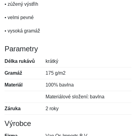
• zúžený výstřih
• velmi pevné
• vysoká gramáž
Parametry
Délka rukávů
krátký
Gramáž
175 g/m2
Materiál
100% bavlna
Materiálové složení: bavlna
Záruka
2 roky
Výrobce
Firma
Van Os Imports B.V.