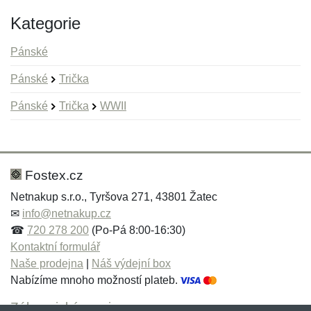
Kategorie
Pánské
Pánské
Trička
Pánské
Trička
WWII
Nová recenze
Nový dotaz
Hodnocení:
Jméno:
*
*
Fostex.cz
Netnakup s.r.o., Tyršova 271, 43801 Žatec
✉
info@netnakup.cz
Jméno:
E-mail:
*
*
☎
720 278 200
(Po-Pá 8:00-16:30)
Kontaktní formulář
Naše prodejna
|
Náš výdejní box
Nabízíme mnoho možností plateb.
E-mail:
*
Zpráva
*
Zákaznický servis