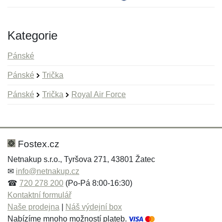
Kategorie
Pánské
Pánské
Trička
Pánské
Trička
Royal Air Force
Nová recenze
Nový dotaz
Hodnocení:
Jméno:
*
*
Fostex.cz
Netnakup s.r.o., Tyršova 271, 43801 Žatec
✉
info@netnakup.cz
Jméno:
E-mail:
*
*
☎
720 278 200
(Po-Pá 8:00-16:30)
Kontaktní formulář
Naše prodejna
|
Náš výdejní box
Nabízíme mnoho možností plateb.