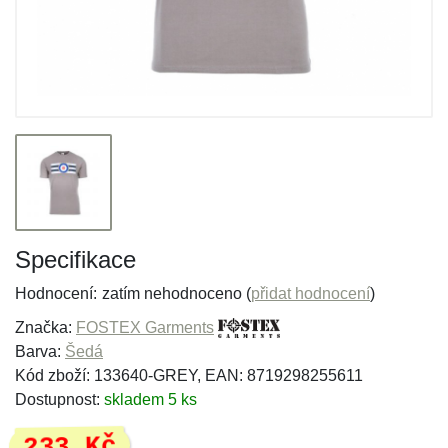
Specifikace
Hodnocení:
zatím nehodnoceno (
přidat hodnocení
)
Značka:
FOSTEX Garments
Barva:
Šedá
Kód zboží: 133640-GREY, EAN: 8719298255611
Dostupnost:
skladem 5 ks
233 Kč