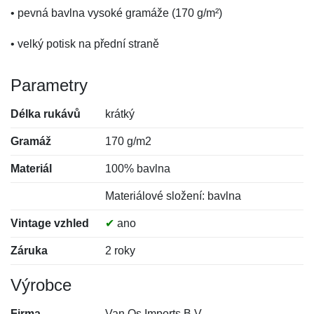
• pevná bavlna vysoké gramáže (170 g/m²)
• velký potisk na přední straně
Parametry
Délka rukávů
krátký
Gramáž
170 g/m2
Materiál
100% bavlna
Materiálové složení: bavlna
Vintage vzhled
✔
ano
Záruka
2 roky
Výrobce
Firma
Van Os Imports B.V.