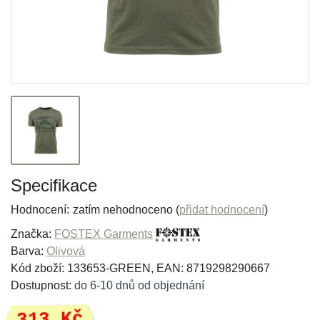
Specifikace
Hodnocení:
zatím nehodnoceno (
přidat hodnocení
)
Značka:
FOSTEX Garments
Barva:
Olivová
Kód zboží: 133653-GREEN, EAN: 8719298290667
Dostupnost:
do 6-10 dnů od objednání
313 Kč