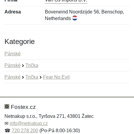
Adresa
Boveneind Noordzijde 56, Benschop,
Netherlands
Kategorie
Pánské
Pánské
Trička
Pánské
Trička
Fear No Evil
Nová recenze
Nový dotaz
Hodnocení:
Jméno:
*
*
Fostex.cz
Netnakup s.r.o., Tyršova 271, 43801 Žatec
✉
info@netnakup.cz
Jméno:
E-mail:
*
*
☎
720 278 200
(Po-Pá 8:00-16:30)