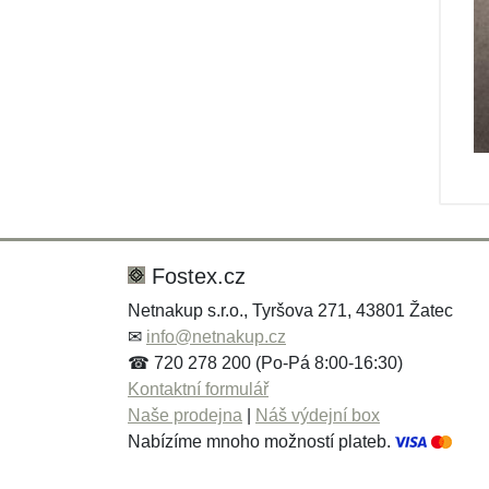
Fostex.cz
Netnakup s.r.o., Tyršova 271, 43801 Žatec
✉
info@netnakup.cz
☎ 720 278 200 (Po-Pá 8:00-16:30)
Kontaktní formulář
Naše prodejna
|
Náš výdejní box
Nabízíme mnoho možností plateb.