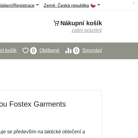
hlášení/Registrace
Země:
Česká republika
Nákupní košík
zatím prázdný
í košík
Oblíbené
Srovnání
0
0
kou Fostex Garments
je se především na taktické oblečení a