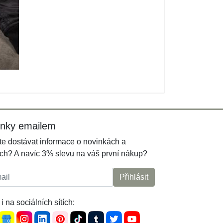
inky emailem
e dostávat informace o novinkách a
ch? A navíc 3% slevu na váš první nákup?
l:
Přihlásit
i na sociálních sítích: