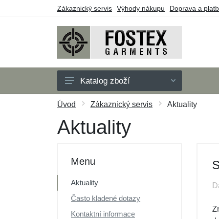
Zákaznický servis
Výhody nákupu
Doprava a plat
Katalog zboží
Pánské
Úvod
Zákaznický servis
Aktuality
Dětské
Aktuality
Doplňky
Outdoor
Menu
S
Obuv
Aktuality
D
Taktické vybavení
Často kladené dotazy
Dárkové poukazy
Z
Kontaktní informace