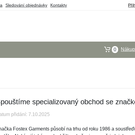
ba
Sledování objednávky
Kontakty
Při
Nákupn
0
pouštíme specializovaný obchod se znač
atum přidání: 7.10.2025
načka Fostex Garments působí na trhu od roku 1986 a soustřeďu