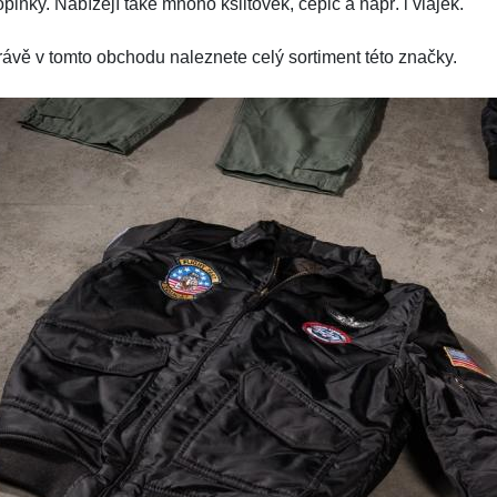
plňky. Nabízejí také mnoho kšiltovek, čepic a např. i vlajek.
rávě v tomto obchodu naleznete celý sortiment této značky.