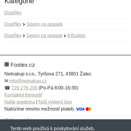
Kategorie
Doplňky
Doplňky
Spony na opasek
Doplňky
Spony na opasek
9 Bullets
Nová recenze
Nový dotaz
Hodnocení:
Jméno:
*
*
Fostex.cz
Netnakup s.r.o., Tyršova 271, 43801 Žatec
✉
info@netnakup.cz
Jméno:
E-mail:
*
*
☎
720 278 200
(Po-Pá 8:00-16:30)
Kontaktní formulář
Naše prodejna
|
Náš výdejní box
Nabízíme mnoho možností plateb.
E-mail:
*
Zpráva
*
Zákaznický servis
Tento web používá k poskytování služeb,
Novinky emailem