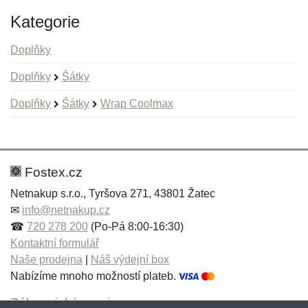
Kategorie
Doplňky
Doplňky
Šátky
Doplňky
Šátky
Wrap Coolmax
Nová recenze
Nový dotaz
Hodnocení:
Jméno:
*
*
Fostex.cz
Netnakup s.r.o., Tyršova 271, 43801 Žatec
✉
info@netnakup.cz
Jméno:
E-mail:
*
*
☎
720 278 200
(Po-Pá 8:00-16:30)
Kontaktní formulář
Naše prodejna
|
Náš výdejní box
Nabízíme mnoho možností plateb.
E-mail:
*
Zpráva
*
Zákaznický servis