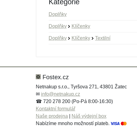
Kategorie
Doplňky
Doplňky
Klíčenky
Doplňky
Klíčenky
Textilní
Nová recenze
Nový dotaz
Hodnocení:
Jméno:
*
*
Fostex.cz
Netnakup s.r.o., Tyršova 271, 43801 Žatec
✉
info@netnakup.cz
Zpráva
Zpráva
*
*
☎ 720 278 200 (Po-Pá 8:00-16:30)
Kontaktní formulář
Naše prodejna
|
Náš výdejní box
Nabízíme mnoho možností plateb.