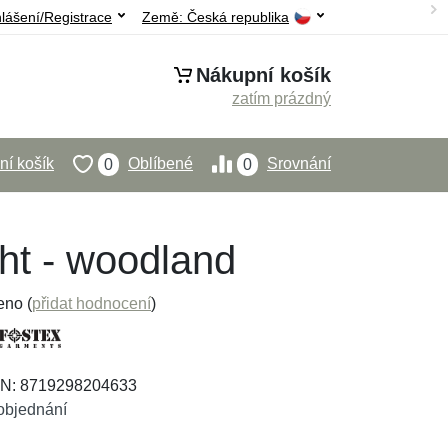
hlášení/Registrace
Země:
Česká republika
Nákupní košík
zatím prázdný
í košík
Oblíbené
Srovnání
0
0
ght - woodland
eno (
přidat hodnocení
)
AN: 8719298204633
objednání