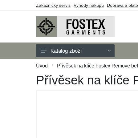
Zákaznický servis
Výhody nákupu
Doprava a plat
Katalog zboží
Pánské
Úvod
Přívěsek na klíče Fostex Remove befo
Dětské
Přívěsek na klíče 
Doplňky
Outdoor
Obuv
Taktické vybavení
Dárkové poukazy