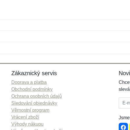
Jméno:
E-mail:
*
*
E-mail:
*
Zákaznický servis
Nov
Doprava a platba
Chcet
Obchodní podmínky
slevá
Ochrana osobních údajů
E-mai
Sledování objednávky
Věrnostní program
Vrácení zboží
Jsme 
Výhody nákupu