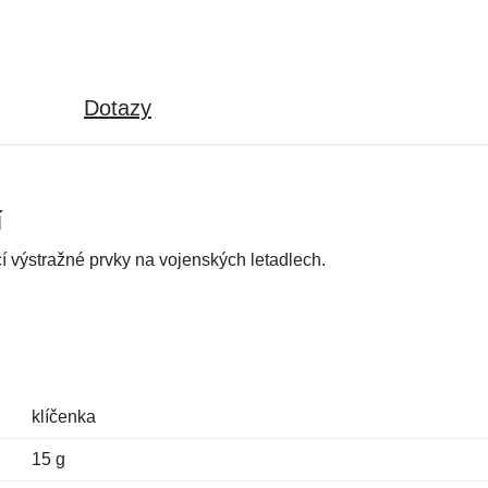
Dotazy
í
ící výstražné prvky na vojenských letadlech.
klíčenka
15 g