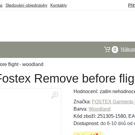
ba
Sledování objednávky
Kontakty
Při
Nákupn
0
re flight - woodland
Fostex Remove before fli
Hodnocení:
zatím nehodnoc
Značka:
FOSTEX Garments
Barva:
Woodland
Kód zboží: 251305-1580, E
Dostupnost:
do 6-10 dnů od 