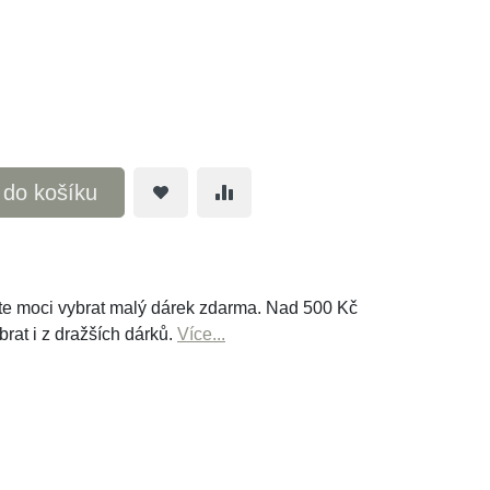
t do košíku
e moci vybrat malý dárek zdarma. Nad 500 Kč
brat i z dražších dárků.
Více...