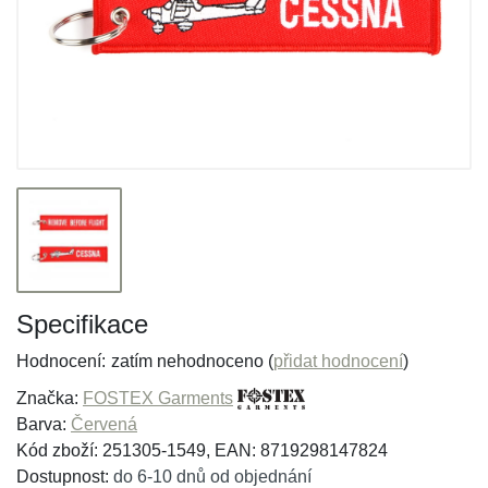
Specifikace
Hodnocení:
zatím nehodnoceno (
přidat hodnocení
)
Značka:
FOSTEX Garments
Barva:
Červená
Kód zboží: 251305-1549, EAN: 8719298147824
Dostupnost:
do 6-10 dnů od objednání