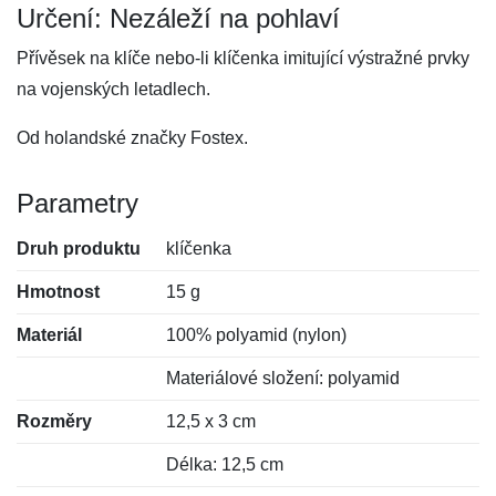
Určení: Nezáleží na pohlaví
Přívěsek na klíče nebo-li klíčenka imitující výstražné prvky
na vojenských letadlech.
Od holandské značky Fostex.
Parametry
Druh produktu
klíčenka
Hmotnost
15 g
Materiál
100% polyamid (nylon)
Materiálové složení: polyamid
Rozměry
12,5 x 3 cm
Délka: 12,5 cm