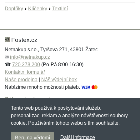
Doplňky
Klíčenky
Textilní
Nová recenze
Nový dotaz
Hodnocení:
Jméno:
*
*
Fostex.cz
Netnakup s.r.o., Tyršova 271, 43801 Žatec
✉
info@netnakup.cz
Jméno:
E-mail:
*
*
☎
720 278 200
(Po-Pá 8:00-16:30)
Kontaktní formulář
Naše prodejna
|
Náš výdejní box
Nabízíme mnoho možností plateb.
E-mail:
*
Zpráva
*
Zákaznický servis
Tento web používá k poskytování služeb,
Novinky emailem
personalizaci reklam a analýze návštěvnosti soubory
cookie. Používáním tohoto webu s tím souhlasíte.
Zpráva
*
Copyright © 2007-2026 (19 let s vámi)
Netnakup.cz
&
Další informace
Beru na vědomí