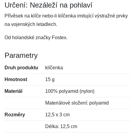
Určení: Nezáleží na pohlaví
Přívěsek na klíče nebo-li klíčenka imitující výstražné prvky
na vojenských letadlech.
Od holandské značky Fostex.
Parametry
Druh produktu
klíčenka
Hmotnost
15 g
Materiál
100% polyamid (nylon)
Materiálové složení: polyamid
Rozměry
12,5 x 3 cm
Délka: 12,5 cm