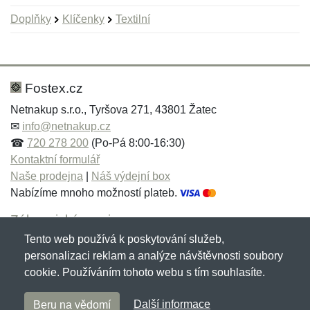
Doplňky
Klíčenky
Textilní
Nová recenze
Nový dotaz
Hodnocení:
Jméno:
*
*
Fostex.cz
Netnakup s.r.o., Tyršova 271, 43801 Žatec
✉
info@netnakup.cz
Jméno:
E-mail:
*
*
☎
720 278 200
(Po-Pá 8:00-16:30)
Kontaktní formulář
Naše prodejna
|
Náš výdejní box
Nabízíme mnoho možností plateb.
E-mail:
*
Zpráva
*
Zákaznický servis
Tento web používá k poskytování služeb,
Novinky emailem
personalizaci reklam a analýze návštěvnosti soubory
cookie. Používáním tohoto webu s tím souhlasíte.
Zpráva
*
Copyright © 2007-2026 (19 let s vámi)
Netnakup.cz
&
Další informace
Beru na vědomí