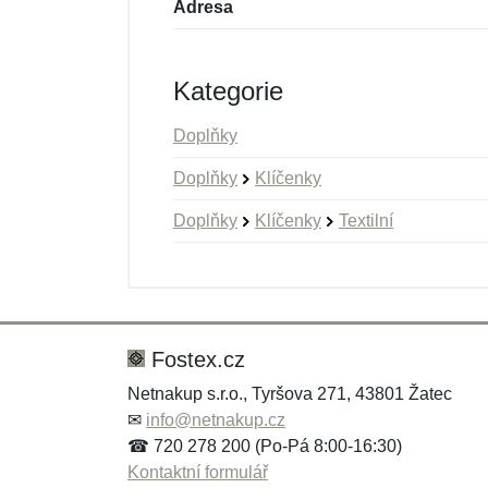
Adresa
Kategorie
Doplňky
Doplňky
Klíčenky
Doplňky
Klíčenky
Textilní
Nová recenze
Nový dotaz
Hodnocení:
Jméno:
*
*
Fostex.cz
Netnakup s.r.o., Tyršova 271, 43801 Žatec
✉
info@netnakup.cz
Zpráva
Zpráva
*
*
☎ 720 278 200 (Po-Pá 8:00-16:30)
Kontaktní formulář