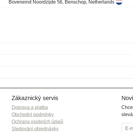
Boveneind Noordzijde 56, Benschop, Netherlands
Jméno:
E-mail:
*
*
E-mail:
*
Zákaznický servis
Nov
Doprava a platba
Chcet
Obchodní podmínky
slevá
Ochrana osobních údajů
E-mai
Sledování objednávky