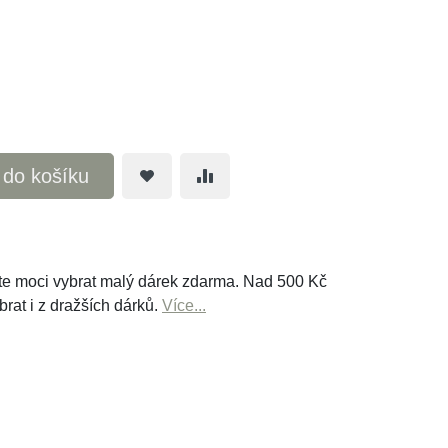
t do košíku
e moci vybrat malý dárek zdarma. Nad 500 Kč
brat i z dražších dárků.
Více...