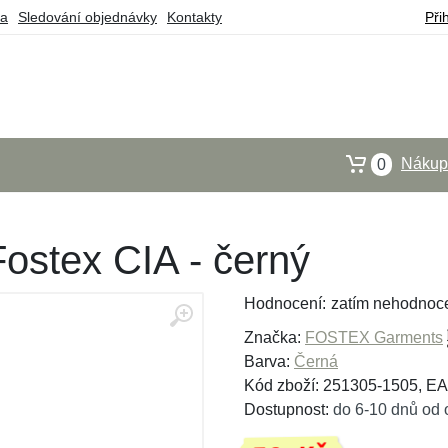
ba
Sledování objednávky
Kontakty
Při
Nákupn
0
Fostex CIA - černý
Hodnocení:
zatím nehodnoc
Značka:
FOSTEX Garments
Barva:
Černá
Kód zboží: 251305-1505, E
Dostupnost:
do 6-10 dnů od 