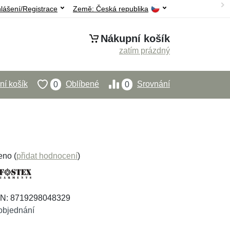
hlášení/Registrace
Země:
Česká republika
Nákupní košík
zatím prázdný
í košík
Oblíbené
Srovnání
0
0
eno (
přidat hodnocení
)
AN: 8719298048329
objednání