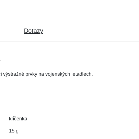
Dotazy
í
ící výstražné prvky na vojenských letadlech.
klíčenka
15 g