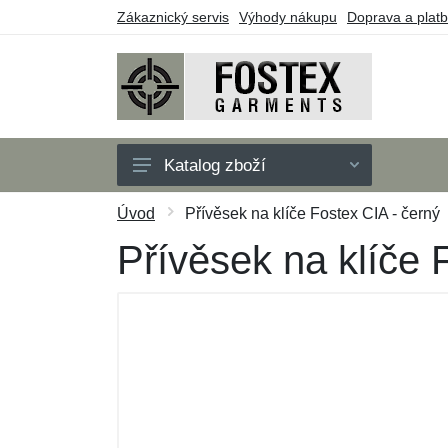
Zákaznický servis
Výhody nákupu
Doprava a plat
Katalog zboží
Pánské
Úvod
Přívěsek na klíče Fostex CIA - černý
Dětské
Přívěsek na klíče 
Doplňky
Outdoor
Obuv
Taktické vybavení
Dárkové poukazy