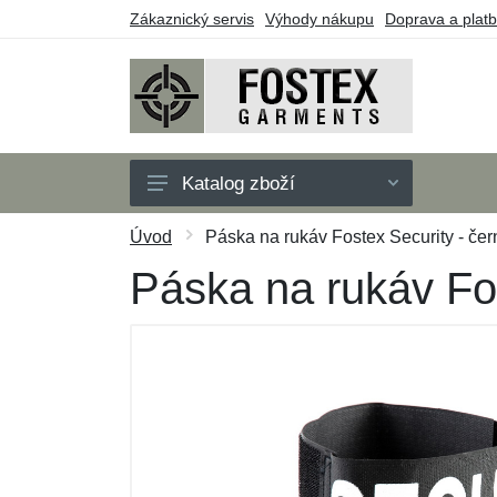
Zákaznický servis
Výhody nákupu
Doprava a plat
Katalog zboží
Pánské
Úvod
Páska na rukáv Fostex Security - čer
Dětské
Páska na rukáv Fos
Doplňky
Outdoor
Obuv
Taktické vybavení
Dárkové poukazy