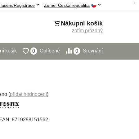
hlášení/Registrace
Země:
Česká republika
Nákupní košík
zatím prázdný
í košík
Oblíbené
Srovnání
0
0
eno (
přidat hodnocení
)
 EAN: 8719298151562