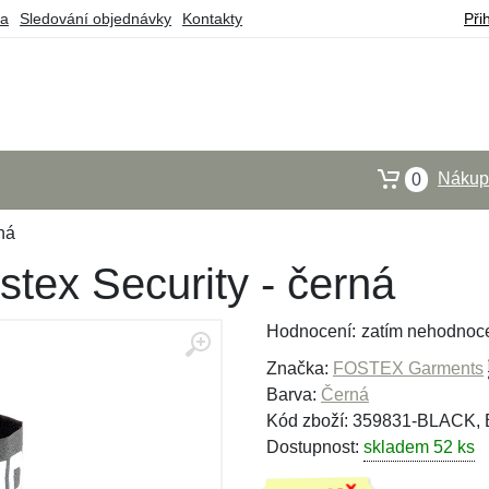
ba
Sledování objednávky
Kontakty
Při
Nákupn
0
ná
tex Security - černá
Hodnocení:
zatím nehodnoc
Značka:
FOSTEX Garments
Barva:
Černá
Kód zboží: 359831-BLACK,
Dostupnost:
skladem 52 ks