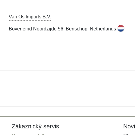
Van Os Imports B.V.
Boveneind Noordzijde 56, Benschop, Netherlands
Jméno:
E-mail:
*
*
E-mail:
*
Zákaznický servis
Nov