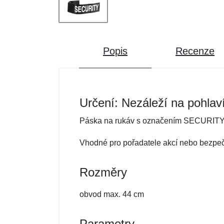
Popis
Recenze
Určení: Nezáleží na pohlav
Páska na rukáv s označením SECURITY. N
Vhodné pro pořadatele akcí nebo bezpečn
Rozměry
obvod max. 44 cm
Parametry