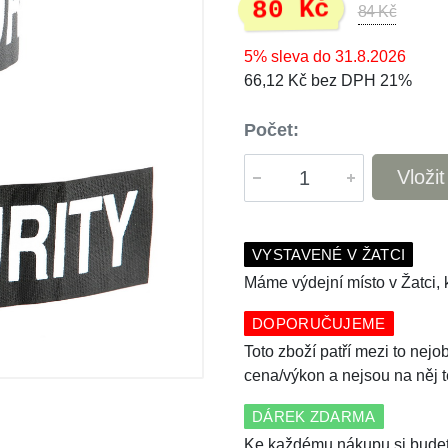
80 Kč
84 Kč
5% sleva do 31.8.2026
66,12 Kč bez DPH 21%
Počet:
Vloži
VYSTAVENÉ V ŽATCI
Máme výdejní místo v Žatci, k
DOPORUČUJEME
Toto zboží patří mezi to nej
cena/výkon a nejsou na něj 
DÁREK ZDARMA
Ke každému nákupu si budet