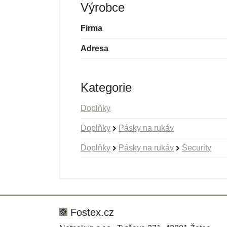
Výrobce
Firma
Adresa
Kategorie
Doplňky
Doplňky
Pásky na rukáv
Doplňky
Pásky na rukáv
Security
Nová recenze
Nový dotaz
Hodnocení:
Jméno:
*
*
Fostex.cz