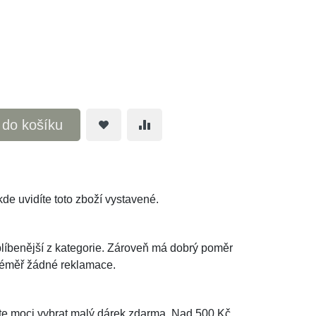
t do košíku
de uvidíte toto zboží vystavené.
oblíbenější z kategorie. Zároveň má dobrý poměr
téměř žádné reklamace.
e moci vybrat malý dárek zdarma. Nad 500 Kč