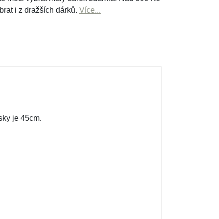
brat i z dražších dárků.
Více...
sky je 45cm.