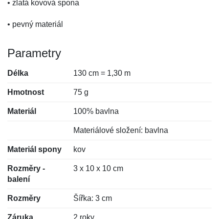
• zlatá kovová spona
• pevný materiál
Parametry
Délka
130 cm = 1,30 m
Hmotnost
75 g
Materiál
100% bavlna
Materiálové složení: bavlna
Materiál spony
kov
Rozměry -
3 x 10 x 10 cm
balení
Rozměry
Šířka: 3 cm
Záruka
2 roky