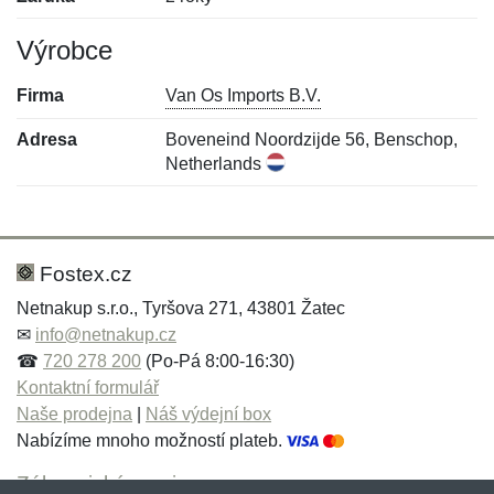
Výrobce
Firma
Van Os Imports B.V.
Adresa
Boveneind Noordzijde 56, Benschop,
Netherlands
Nová recenze
Nový dotaz
Hodnocení:
Jméno:
*
*
Fostex.cz
Netnakup s.r.o., Tyršova 271, 43801 Žatec
✉
info@netnakup.cz
Jméno:
E-mail:
*
*
☎
720 278 200
(Po-Pá 8:00-16:30)
Kontaktní formulář
Naše prodejna
|
Náš výdejní box
Nabízíme mnoho možností plateb.
E-mail:
*
Zpráva
*
Zákaznický servis