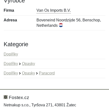
Výrobce
Firma
Van Os Imports B.V.
Adresa
Boveneind Noordzijde 56, Benschop,
Netherlands
Kategorie
Doplňky
Doplňky
Opasky
Doplňky
Opasky
Paracord
Nová recenze
Nový dotaz
Hodnocení:
Jméno:
*
*
Fostex.cz
Netnakup s.r.o., Tyršova 271, 43801 Žatec