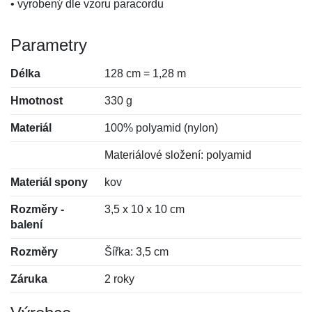
• vyrobený dle vzoru paracordu
Parametry
Délka
128 cm = 1,28 m
Hmotnost
330 g
Materiál
100% polyamid (nylon)
Materiálové složení: polyamid
Materiál spony
kov
Rozměry -
3,5 x 10 x 10 cm
balení
Rozměry
Šířka: 3,5 cm
Záruka
2 roky