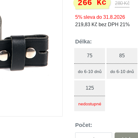
266 Kč
280 Kč
5% sleva do 31.8.2026
219,83 Kč bez DPH 21%
Délka:
75
85
do 6-10 dnů
do 6-10 dnů
125
nedostupné
Počet: