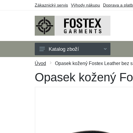
Zákaznický servis
Výhody nákupu
Doprava a plat
Katalog zboží
Pánské
Úvod
Opasek kožený Fostex Leather bez s
Dětské
Opasek kožený Fos
Doplňky
Outdoor
Obuv
Taktické vybavení
Dárkové poukazy