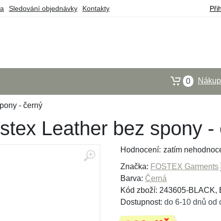
ba
Sledování objednávky
Kontakty
Při
Nákupn
0
pony - černý
tex Leather bez spony - 
Hodnocení:
zatím nehodnoc
Značka:
FOSTEX Garments
Barva:
Černá
Kód zboží: 243605-BLACK,
Dostupnost:
do 6-10 dnů od 