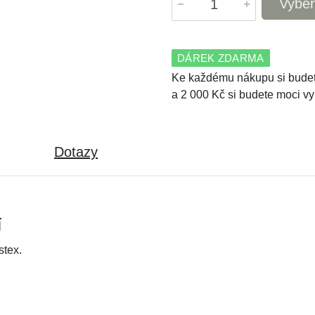
Vyber
DÁREK ZDARMA
Ke každému nákupu si budet
a 2 000 Kč si budete moci vy
Dotazy
í
tex.