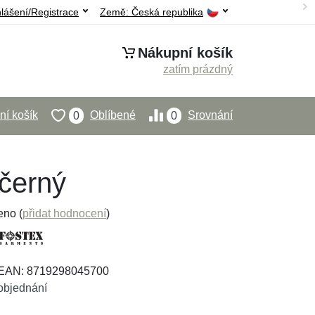
hlášení/Registrace
Země:
Česká republika
Nákupní košík
zatím prázdný
í košík
Oblíbené
Srovnání
0
0
černý
eno (
přidat hodnocení
)
 EAN: 8719298045700
objednání