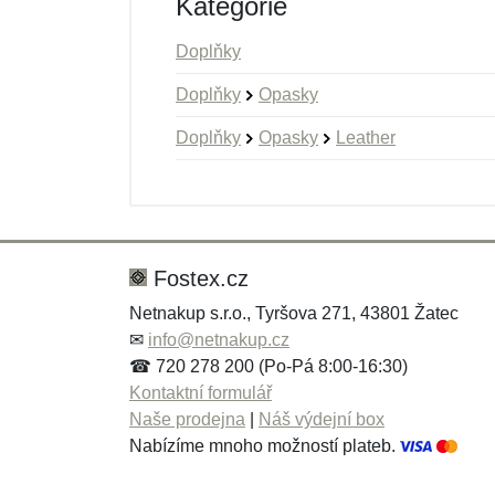
Kategorie
Doplňky
Doplňky
Opasky
Doplňky
Opasky
Leather
Nová recenze
Nový dotaz
Hodnocení:
Jméno:
*
*
Fostex.cz
Netnakup s.r.o., Tyršova 271, 43801 Žatec
✉
info@netnakup.cz
Zpráva
Zpráva
*
*
☎ 720 278 200 (Po-Pá 8:00-16:30)
Kontaktní formulář
Naše prodejna
|
Náš výdejní box
Nabízíme mnoho možností plateb.