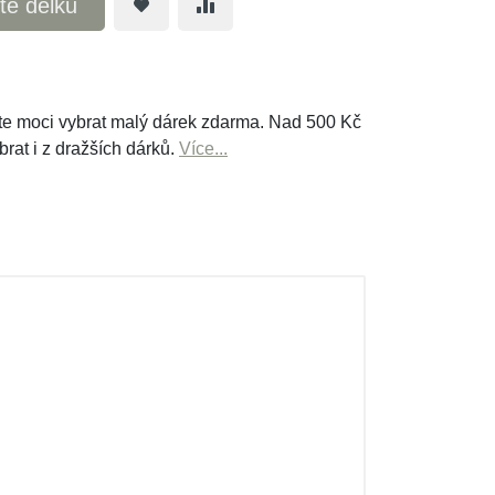
te délku
e moci vybrat malý dárek zdarma. Nad 500 Kč
brat i z dražších dárků.
Více...