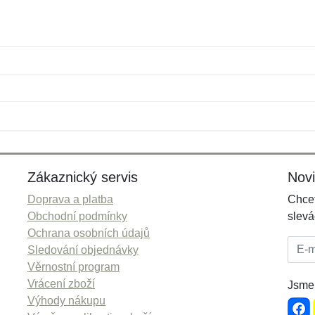
Jméno:
E-mail:
*
*
E-mail:
*
Zákaznický servis
Nov
Doprava a platba
Chcet
Obchodní podmínky
slevá
Ochrana osobních údajů
E-mai
Sledování objednávky
Věrnostní program
Vrácení zboží
Jsme 
Výhody nákupu