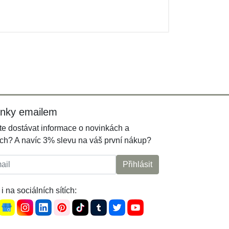
inky emailem
e dostávat informace o novinkách a
ch? A navíc 3% slevu na váš první nákup?
l:
Přihlásit
i na sociálních sítích: