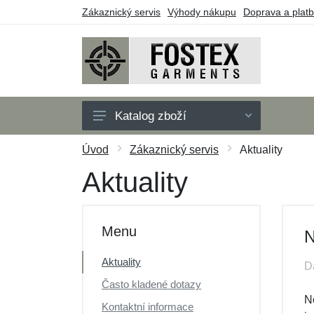
Zákaznický servis
Výhody nákupu
Doprava a plat
Katalog zboží
Pánské
Úvod
Zákaznický servis
Aktuality
Dětské
Aktuality
Doplňky
Outdoor
Menu
N
Obuv
Aktuality
D
Taktické vybavení
Často kladené dotazy
Dárkové poukazy
No
Kontaktní informace