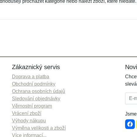
ednodušeji procházet kategorie nebo nalézt zboží, které hledáte.
Zákaznický servis
Nov
Doprava a platba
Chcet
Obchodní podmínky
slevá
Ochrana osobních údajů
E-mai
Sledování objednávky
Věrnostní program
Vrácení zboží
Jsme 
Výhody nákupu
Výměna velikosti a zboží
Více informací...