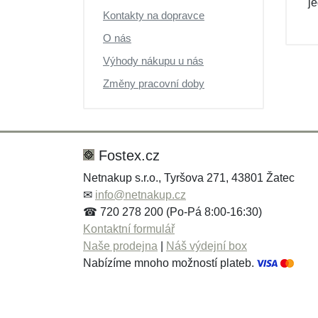
j
Výprodej
Kontakty na dopravce
O nás
Výhody nákupu u nás
Změny pracovní doby
Fostex.cz
Netnakup s.r.o., Tyršova 271, 43801 Žatec
✉
info@netnakup.cz
☎ 720 278 200 (Po-Pá 8:00-16:30)
Kontaktní formulář
Naše prodejna
|
Náš výdejní box
Nabízíme mnoho možností plateb.