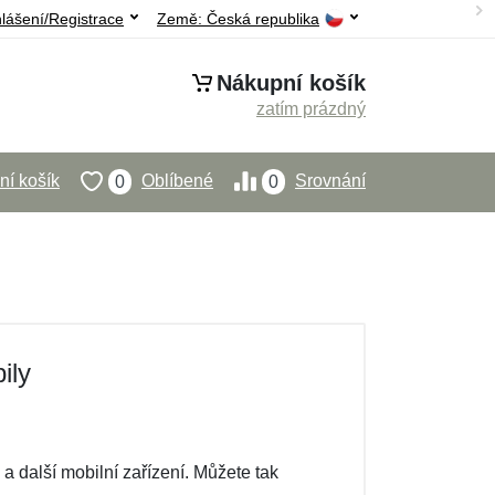
hlášení/Registrace
Země:
Česká republika
Nákupní košík
zatím prázdný
í košík
Oblíbené
Srovnání
0
0
ily
 a další mobilní zařízení. Můžete tak