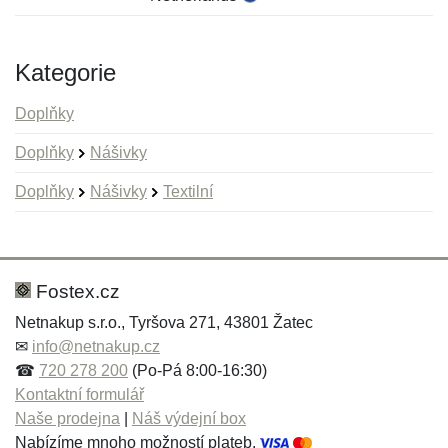
Kategorie
Doplňky
Doplňky
Nášivky
Doplňky
Nášivky
Textilní
Nová recenze
Nový dotaz
Hodnocení:
Jméno:
*
*
Fostex.cz
Netnakup s.r.o., Tyršova 271, 43801 Žatec
✉
info@netnakup.cz
Jméno:
E-mail:
*
*
☎
720 278 200
(Po-Pá 8:00-16:30)
Kontaktní formulář
Naše prodejna
|
Náš výdejní box
Nabízíme mnoho možností plateb.