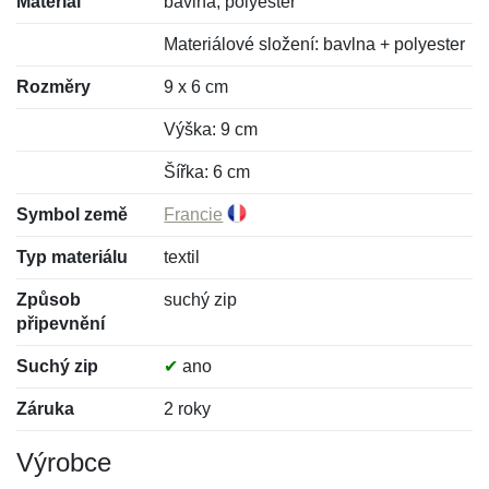
Materiál
bavlna, polyester
Materiálové složení: bavlna + polyester
Rozměry
9 x 6 cm
Výška: 9 cm
Šířka: 6 cm
Symbol země
Francie
Typ materiálu
textil
Způsob
suchý zip
připevnění
Suchý zip
✔
ano
Záruka
2 roky
Výrobce