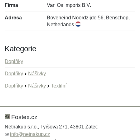
Firma
Van Os Imports B.V.
Adresa
Boveneind Noordzijde 56, Benschop,
Netherlands
Kategorie
Doplňky
Doplňky
Nášivky
Doplňky
Nášivky
Textilní
Nová recenze
Nový dotaz
Hodnocení:
Jméno:
*
*
Fostex.cz
Netnakup s.r.o., Tyršova 271, 43801 Žatec
✉
info@netnakup.cz