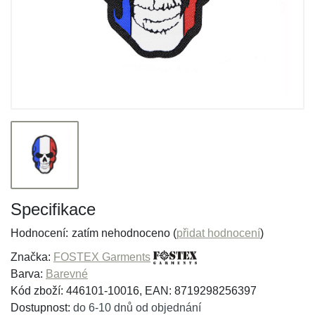
Specifikace
Hodnocení:
zatím nehodnoceno (
přidat hodnocení
)
Značka:
FOSTEX Garments
Barva:
Barevné
Kód zboží: 446101-10016, EAN: 8719298256397
Dostupnost:
do 6-10 dnů od objednání