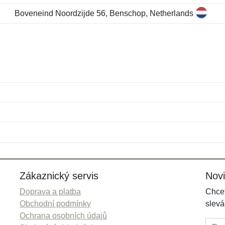
Boveneind Noordzijde 56, Benschop, Netherlands
Jméno:
E-mail:
*
*
E-mail:
*
Zákaznický servis
Nov
Doprava a platba
Chcet
Obchodní podmínky
slevá
Ochrana osobních údajů
E-mai