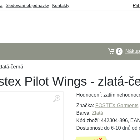
ba
Sledování objednávky
Kontakty
Při
Nákupn
0
zlatá-černá
stex Pilot Wings - zlatá-č
Hodnocení:
zatím nehodnoc
Značka:
FOSTEX Garments
Barva:
Zlatá
Kód zboží: 442304-896, EA
Dostupnost:
do 6-10 dnů od 