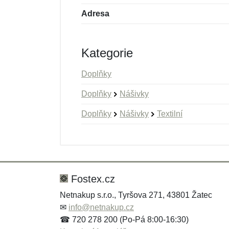
Adresa
Kategorie
Doplňky
Doplňky
Nášivky
Doplňky
Nášivky
Textilní
Nová recenze
Nový dotaz
Hodnocení:
Jméno:
*
*
Fostex.cz
Netnakup s.r.o., Tyršova 271, 43801 Žatec
✉
info@netnakup.cz
Zpráva
Zpráva
*
*
☎ 720 278 200 (Po-Pá 8:00-16:30)