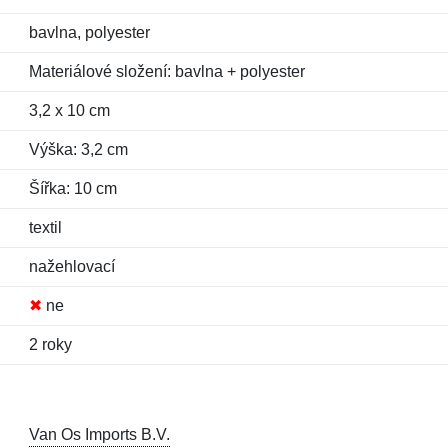
bavlna, polyester
Materiálové složení: bavlna + polyester
3,2 x 10 cm
Výška: 3,2 cm
Šířka: 10 cm
textil
nažehlovací
✖
ne
2 roky
Van Os Imports B.V.