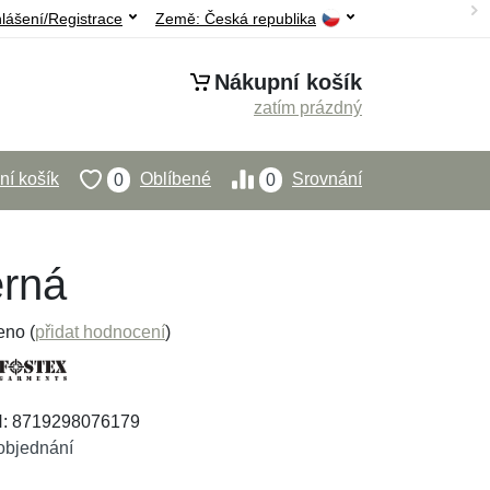
hlášení/Registrace
Země:
Česká republika
Nákupní košík
zatím prázdný
í košík
Oblíbené
Srovnání
0
0
erná
eno (
přidat hodnocení
)
N: 8719298076179
objednání