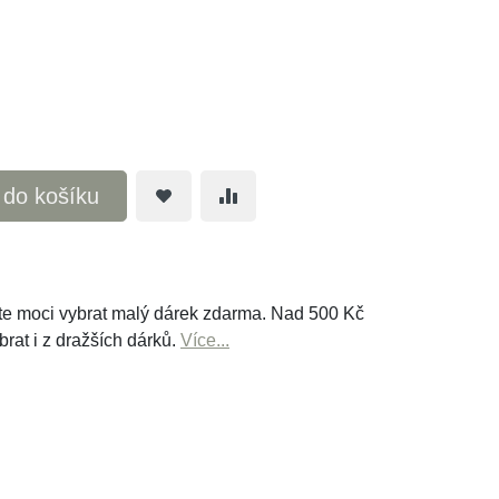
t do košíku
e moci vybrat malý dárek zdarma. Nad 500 Kč
brat i z dražších dárků.
Více...