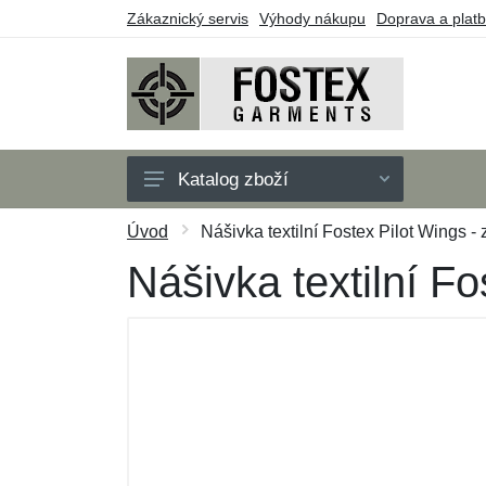
Zákaznický servis
Výhody nákupu
Doprava a plat
Katalog zboží
Pánské
Úvod
Nášivka textilní Fostex Pilot Wings - 
Dětské
Nášivka textilní Fo
Doplňky
Outdoor
Obuv
Taktické vybavení
Dárkové poukazy