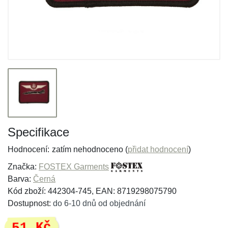
Specifikace
Hodnocení:
zatím nehodnoceno (
přidat hodnocení
)
Značka:
FOSTEX Garments
Barva:
Černá
Kód zboží: 442304-745, EAN: 8719298075790
Dostupnost:
do 6-10 dnů od objednání
51 Kč