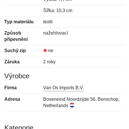
Šířka: 10,3 cm
Typ materiálu
textil
Způsob
nažehlovací
připevnění
Suchý zip
✖
ne
Záruka
2 roky
Výrobce
Firma
Van Os Imports B.V.
Adresa
Boveneind Noordzijde 56, Benschop,
Netherlands
Kategorie