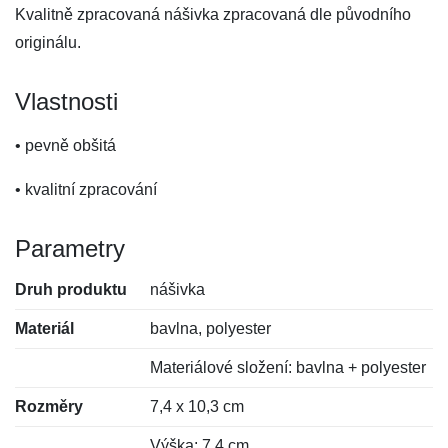
Kvalitně zpracovaná nášivka zpracovaná dle původního
originálu.
Vlastnosti
• pevně obšitá
• kvalitní zpracování
Parametry
Druh produktu
nášivka
Materiál
bavlna, polyester
Materiálové složení: bavlna + polyester
Rozměry
7,4 x 10,3 cm
Výška: 7,4 cm