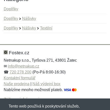
Doplňky
Doplňky
Nášivky
Doplňky
Nášivky
Textilní
Nová recenze
Nový dotaz
Hodnocení:
Jméno:
*
*
Fostex.cz
Netnakup s.r.o., Tyršova 271, 43801 Žatec
✉
info@netnakup.cz
Jméno:
E-mail:
*
*
☎
720 278 200
(Po-Pá 8:00-16:30)
Kontaktní formulář
Naše prodejna
|
Náš výdejní box
Nabízíme mnoho možností plateb.
E-mail:
*
Zpráva
*
Zákaznický servis
Tento web používá k poskytování služeb,
Novinky emailem