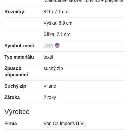
Materiálové složení: bavlna + polyester
Rozměry
8,9 x 7,1 cm
Výška: 8,9 cm
Šířka: 7,1 cm
Symbol země
USA
Typ materiálu
textil
Způsob
suchý zip
připevnění
Suchý zip
✔
ano
Záruka
2 roky
Výrobce
Firma
Van Os Imports B.V.