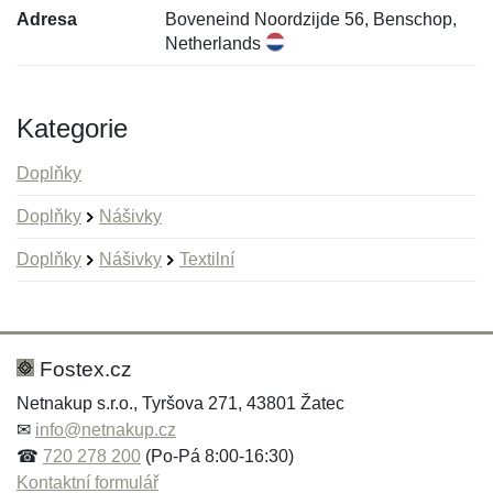
Adresa
Boveneind Noordzijde 56, Benschop,
Netherlands
Kategorie
Doplňky
Doplňky
Nášivky
Doplňky
Nášivky
Textilní
Nová recenze
Nový dotaz
Hodnocení:
Jméno:
*
*
Fostex.cz
Netnakup s.r.o., Tyršova 271, 43801 Žatec
✉
info@netnakup.cz
Jméno:
E-mail:
*
*
☎
720 278 200
(Po-Pá 8:00-16:30)
Kontaktní formulář