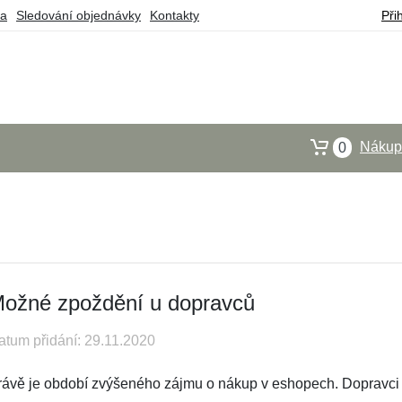
ba
Sledování objednávky
Kontakty
Při
Nákupn
0
ožné zpoždění u dopravců
atum přidání: 29.11.2020
rávě je období zvýšeného zájmu o nákup v eshopech. Dopravci js