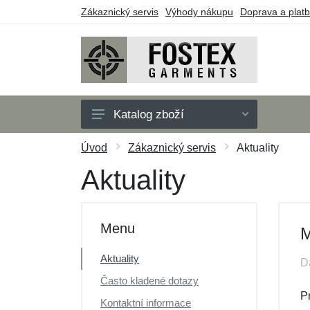
Zákaznický servis
Výhody nákupu
Doprava a plat
Katalog zboží
Pánské
Úvod
Zákaznický servis
Aktuality
Dětské
Aktuality
Doplňky
Outdoor
Menu
M
Obuv
Aktuality
D
Taktické vybavení
Často kladené dotazy
Dárkové poukazy
P
Kontaktní informace