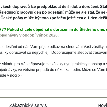
 všech dopravců lze předpokládat delší dobu doručení. St
ásledující pracovní den po odeslání, může se ale stát, že se
 České pošty může být toto zpoždění ještě cca o 1 den delší
??? Pokud chcete objednat s doručením do Štědrého dne, d
bjednávky v období Vánoc 2020
.
o odeslání od nás Vám přijde odkaz na sledování Vaší zásilky 
ásilky doručovat co nejrychleji. Doporučujeme sledovat trasování
e skladu pro Vás připravujeme zásilky nyní prakticky nonstop a 
bjednávky, ve většině případů do několika hodin. Může se Vám t
ijde v noci :-).
Zákaznický servis
Nov