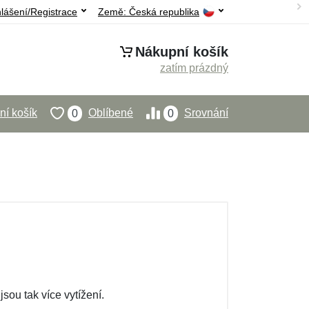
hlášení/Registrace
Země:
Česká republika
Nákupní košík
zatím prázdný
í košík
Oblíbené
Srovnání
0
0
ou tak více vytížení.