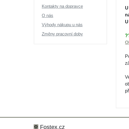
Výprodej
Kontakty na dopravce
U
n
O nás
U
Výhody nákupu u nás
Změny pracovní doby
?
O
P
z
V
o
př
Fostex.cz