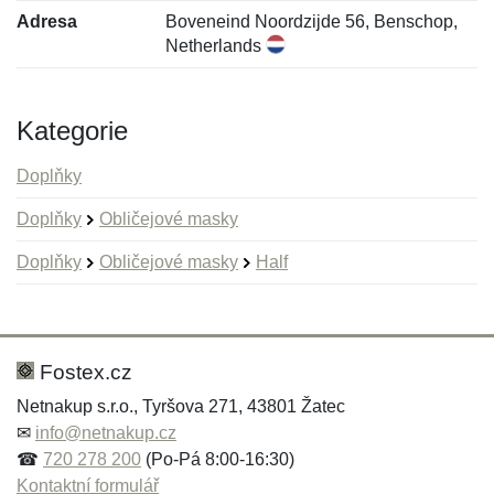
Adresa
Boveneind Noordzijde 56, Benschop,
Netherlands
Kategorie
Doplňky
Doplňky
Obličejové masky
Doplňky
Obličejové masky
Half
Nová recenze
Nový dotaz
Hodnocení:
Jméno:
*
*
Fostex.cz
Netnakup s.r.o., Tyršova 271, 43801 Žatec
✉
info@netnakup.cz
Jméno:
E-mail:
*
*
☎
720 278 200
(Po-Pá 8:00-16:30)
Kontaktní formulář