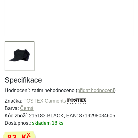
Specifikace
Hodnocení:
zatím nehodnoceno (
přidat hodnocení
)
Značka:
FOSTEX Garments
Barva:
Černá
Kód zboží: 215183-BLACK, EAN: 8719298034605
Dostupnost:
skladem 18 ks
83 Kč