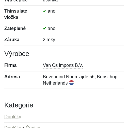
Thinsulate
✔
ano
vložka
Zateplené
✔
ano
Záruka
2 roky
Výrobce
Firma
Van Os Imports B.V.
Adresa
Boveneind Noordzijde 56, Benschop,
Netherlands
Kategorie
Doplňky
Doplňky
Čepice