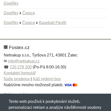
Doplňky
Doplňky
Čepice
Doplňky
Čepice
Baseball Flexfit
Nová recenze
Nový dotaz
Hodnocení:
Jméno:
*
*
Fostex.cz
Netnakup s.r.o., Tyršova 271, 43801 Žatec
✉
info@netnakup.cz
Jméno:
E-mail:
*
*
☎
720 278 200
(Po-Pá 8:00-16:30)
Kontaktní formulář
Naše prodejna
|
Náš výdejní box
Nabízíme mnoho možností plateb.
E-mail:
*
Zpráva
*
Zákaznický servis
Tento web používá k poskytování služeb,
Novinky emailem
personalizaci reklam a analýze návštěvnosti soubory