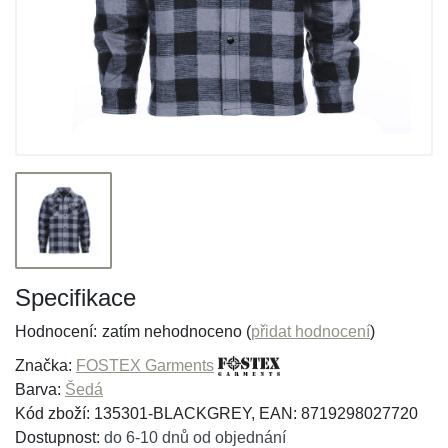
Specifikace
Hodnocení:
zatím nehodnoceno (
přidat hodnocení
)
Značka:
FOSTEX Garments
Barva:
Šedá
Kód zboží: 135301-BLACKGREY, EAN: 8719298027720
Dostupnost:
do 6-10 dnů od objednání