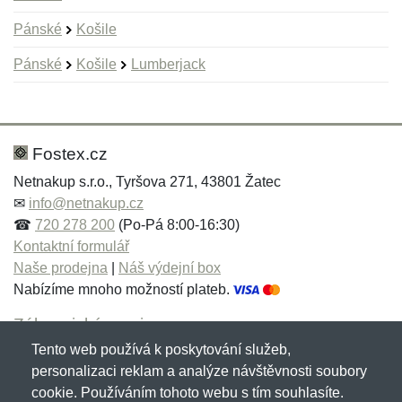
Pánské
Košile
Pánské
Košile
Lumberjack
Nová recenze
Nový dotaz
Hodnocení:
Jméno:
*
*
Fostex.cz
Netnakup s.r.o., Tyršova 271, 43801 Žatec
✉
info@netnakup.cz
Jméno:
E-mail:
*
*
☎
720 278 200
(Po-Pá 8:00-16:30)
Kontaktní formulář
Naše prodejna
|
Náš výdejní box
Nabízíme mnoho možností plateb.
E-mail:
*
Zpráva
*
Zákaznický servis
Tento web používá k poskytování služeb,
Novinky emailem
personalizaci reklam a analýze návštěvnosti soubory
cookie. Používáním tohoto webu s tím souhlasíte.
Zpráva
*