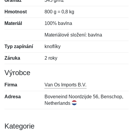
Gramáž
345 g/m2
Hmotnost
800 g = 0,8 kg
Materiál
100% bavlna
Materiálové složení: bavlna
Typ zapínání
knoflíky
Záruka
2 roky
Výrobce
Firma
Van Os Imports B.V.
Adresa
Boveneind Noordzijde 56, Benschop,
Netherlands
Kategorie