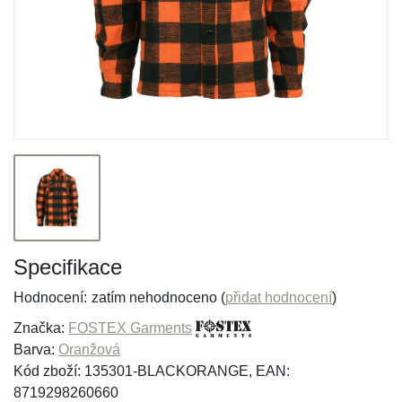
Specifikace
Hodnocení:
zatím nehodnoceno (
přidat hodnocení
)
Značka:
FOSTEX Garments
Barva:
Oranžová
Kód zboží: 135301-BLACKORANGE, EAN:
8719298260660