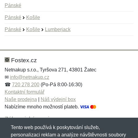
Pánské
Pánské
Košile
Pánské
Košile
Lumberjack
Nová recenze
Nový dotaz
Hodnocení:
Jméno:
*
*
Fostex.cz
Netnakup s.r.o., Tyršova 271, 43801 Žatec
✉
info@netnakup.cz
Jméno:
E-mail:
*
*
☎
720 278 200
(Po-Pá 8:00-16:30)
Kontaktní formulář
Naše prodejna
|
Náš výdejní box
Nabízíme mnoho možností plateb.
E-mail:
*
Zpráva
*
Zákaznický servis
Tento web používá k poskytování služeb,
Novinky emailem
personalizaci reklam a analýze návštěvnosti soubory