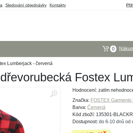
ba
Sledování objednávky
Kontakty
Při
Nákupn
0
tex Lumberjack - červená
 dřevorubecká Fostex Lum
Hodnocení:
zatím nehodnoc
Značka:
FOSTEX Garments
Barva:
Červená
Kód zboží: 135301-BLACK
Dostupnost:
do 6-10 dnů od 