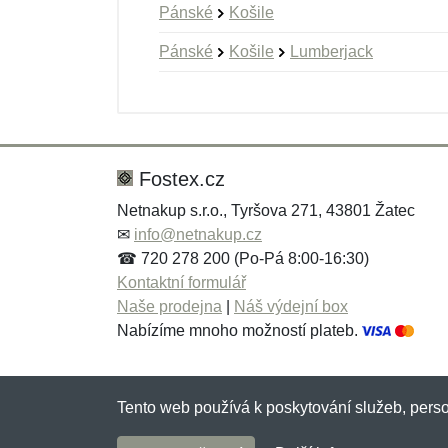
Pánské
Košile
Pánské
Košile
Lumberjack
Nová recenze
Nový dotaz
Hodnocení:
Jméno:
*
*
Fostex.cz
Netnakup s.r.o., Tyršova 271, 43801 Žatec
✉
info@netnakup.cz
Zpráva
Zpráva
*
*
☎ 720 278 200 (Po-Pá 8:00-16:30)
Kontaktní formulář
Naše prodejna
|
Náš výdejní box
Nabízíme mnoho možností plateb.
Tento web používá k poskytování služeb, perso
Přidat
Přidat