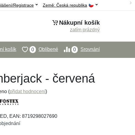
hlášení/Registrace
Země:
Česká republika
Nákupní košík
zatím prázdný
í košík
Oblíbené
Srovnání
0
0
berjack - červená
eno (
přidat hodnocení
)
RED, EAN: 8719298027690
objednání