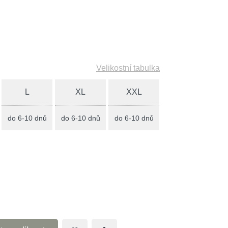
Velikostní tabulka
L
XL
XXL
do 6-10 dnů
do 6-10 dnů
do 6-10 dnů