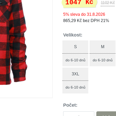
1047 Kč
1102 Kč
5% sleva do 31.8.2026
865,29 Kč bez DPH 21%
Velikost:
S
M
do 6-10 dnů
do 6-10 dnů
3XL
do 6-10 dnů
Počet: