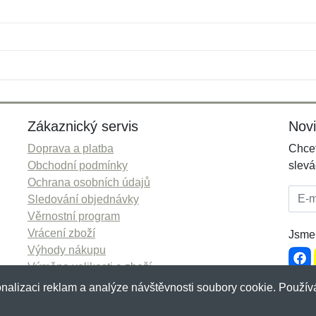
Jméno:
E-mail:
*
*
E-mail:
*
Zákaznický servis
Nov
Doprava a platba
Chcet
Obchodní podmínky
slevá
Ochrana osobních údajů
E-mai
Sledování objednávky
Věrnostní program
Vrácení zboží
Jsme 
Výhody nákupu
Výměna velikosti a zboží
Více informací...
nalizaci reklam a analýze návštěvnosti soubory cookie. Používá