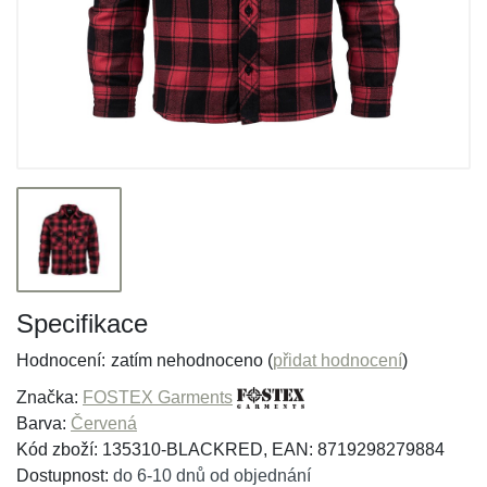
Specifikace
Hodnocení:
zatím nehodnoceno (
přidat hodnocení
)
Značka:
FOSTEX Garments
Barva:
Červená
Kód zboží: 135310-BLACKRED, EAN: 8719298279884
Dostupnost:
do 6-10 dnů od objednání