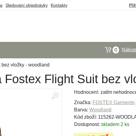
ba
Sledování objednávky
Kontakty
Při
Nákupn
0
t bez vložky - woodland
Fostex Flight Suit bez v
Hodnocení:
zatím nehodnoc
Značka:
FOSTEX Garments
Barva:
Woodland
Kód zboží: 115262-WOODL
Dostupnost:
skladem 2 ks