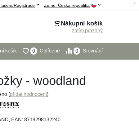
hlášení/Registrace
Země:
Česká republika
Nákupní košík
zatím prázdný
í košík
Oblíbené
Srovnání
0
0
ložky - woodland
eno (
přidat hodnocení
)
AND, EAN: 8719298132240