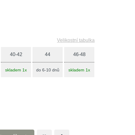
Velikostní tabulka
40-42
44
46-48
skladem 1x
do 6-10 dnů
skladem 1x