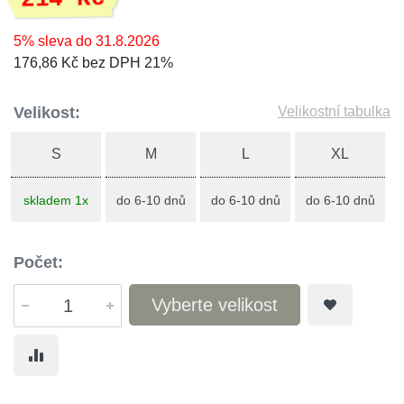
5% sleva do 31.8.2026
176,86 Kč bez DPH 21%
Velikost:
Velikostní tabulka
S
M
L
XL
skladem 1x
do 6-10 dnů
do 6-10 dnů
do 6-10 dnů
Počet:
Vyberte velikost