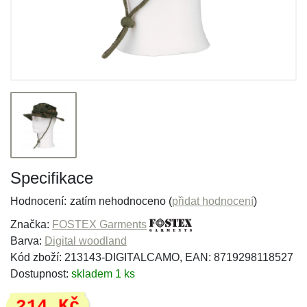
Specifikace
Hodnocení:
zatím nehodnoceno (
přidat hodnocení
)
Značka:
FOSTEX Garments
Barva:
Digital woodland
Kód zboží: 213143-DIGITALCAMO, EAN: 8719298118527
Dostupnost:
skladem 1 ks
214 Kč