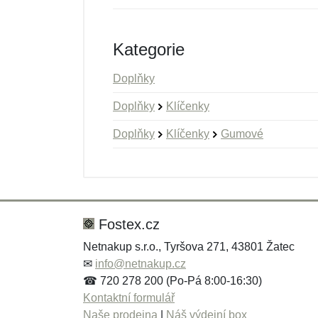
Kategorie
Doplňky
Doplňky
Klíčenky
Doplňky
Klíčenky
Gumové
Nová recenze
Nový dotaz
Hodnocení:
Jméno:
*
*
Fostex.cz
Netnakup s.r.o., Tyršova 271, 43801 Žatec
✉
info@netnakup.cz
Zpráva
Zpráva
*
*
☎ 720 278 200 (Po-Pá 8:00-16:30)
Kontaktní formulář
Naše prodejna
|
Náš výdejní box