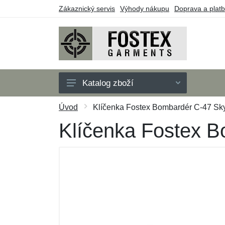
Zákaznický servis
Výhody nákupu
Doprava a plat
Katalog zboží
Pánské
Úvod
Klíčenka Fostex Bombardér C-47 Skyt
Dětské
Klíčenka Fostex Bo
Doplňky
Outdoor
Obuv
Taktické vybavení
Dárkové poukazy