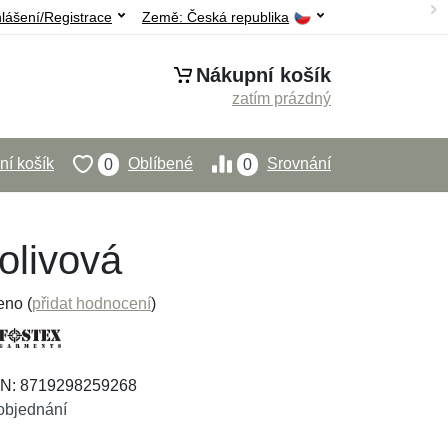
hlášení/Registrace
Země:
Česká republika
Nákupní košík
zatím prázdný
í košík
Oblíbené
Srovnání
0
0
olivová
eno (
přidat hodnocení
)
AN: 8719298259268
objednání