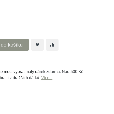
t do košíku
e moci vybrat malý dárek zdarma. Nad 500 Kč
brat i z dražších dárků.
Více...