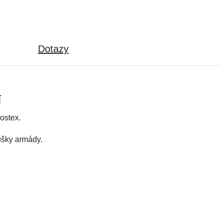
Dotazy
í
ostex.
ušky armády.