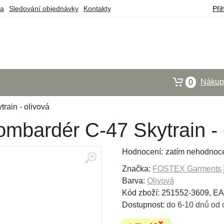
ba
Sledování objednávky
Kontakty
Při
Nákupn
0
rain - olivová
mbardér C-47 Skytrain - 
Hodnocení:
zatím nehodnoc
Značka:
FOSTEX Garments
Barva:
Olivová
Kód zboží: 251552-3609, E
Dostupnost:
do 6-10 dnů od 