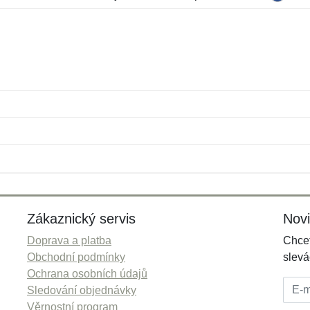
Jméno:
E-mail:
*
*
E-mail:
*
Zákaznický servis
Nov
Doprava a platba
Chcet
Obchodní podmínky
slevá
Ochrana osobních údajů
E-mai
Sledování objednávky
Věrnostní program